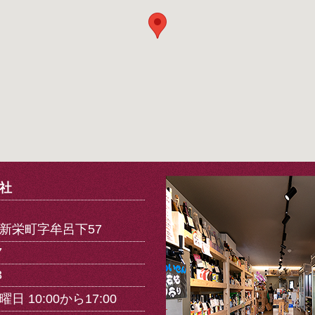
社
6
新栄町字牟呂下57
7
3
 10:00から17:00